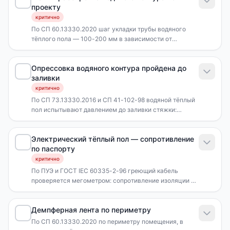
проекту
(металлизированная плёнка).
критично
По СП 60.13330.2020 шаг укладки трубы водяного
тёплого пола — 100-200 мм в зависимости от
расчёта. Длина одного контура не более 80-100 м при
трубе 16 мм (иначе растут гидравлические потери и
Опрессовка водяного контура пройдена до
неравномерный нагрев). Каждый контур
заливки
подключается к своему отводу коллектора.
критично
По СП 73.13330.2016 и СП 41-102-98 водяной тёплый
пол испытывают давлением до заливки стяжки:
пробное давление = 1,5 × рабочее, но не менее 0,6
МПа (6 бар). Испытание проводят не менее 30 минут,
Электрический тёплый пол — сопротивление
падение давления не более 0,02 МПа (0,2 бар). Контур
по паспорту
должен находиться под давлением во время заливки
стяжки.
критично
По ПУЭ и ГОСТ IEC 60335-2-96 греющий кабель
проверяется мегометром: сопротивление изоляции не
менее 1 МОм, электрическое сопротивление жилы —
по паспорту ±5-10%. Сопротивление измеряют до
Демпферная лента по периметру
заливки стяжки/клея и после.
По СП 60.13330.2020 по периметру помещения, в