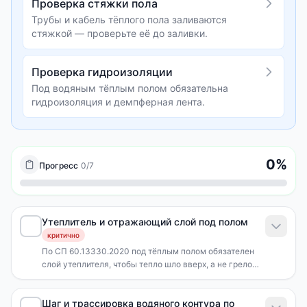
Проверка стяжки пола
Трубы и кабель тёплого пола заливаются
стяжкой — проверьте её до заливки.
Проверка гидроизоляции
Под водяным тёплым полом обязательна
гидроизоляция и демпферная лента.
0
%
Прогресс
0
/
7
Утеплитель и отражающий слой под полом
критично
По СП 60.13330.2020 под тёплым полом обязателен
слой утеплителя, чтобы тепло шло вверх, а не грело
плиту перекрытия. Для пола по грунту —
пенополистирол 50-100 мм, по перекрытию — 20-30
Шаг и трассировка водяного контура по
мм фольгированный. Сверху — отражающий слой