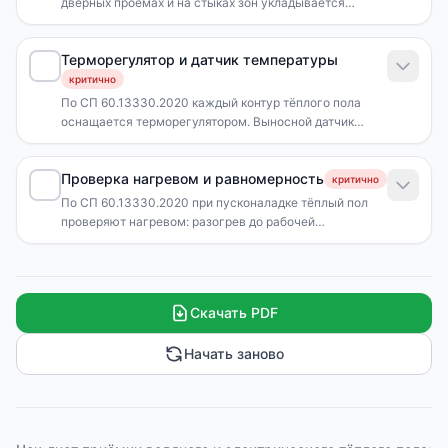
дверных проёмах и на стыках зон укладывается
демпферная (компенсационная) лента шириной не
менее толщины стяжки. Она гасит тепловое
Терморегулятор и датчик температуры
расширение стяжки и предотвращает её
растрескивание.
критично
По СП 60.13330.2020 каждый контур тёплого пола
оснащается терморегулятором. Выносной датчик
температуры пола устанавливается в гофрированной
трубе между витками греющего кабеля/трубы на
Проверка нагревом и равномерность
расстоянии 0,5-1 м от стены, на равном расстоянии от
критично
соседних ниток. Гофра позволяет заменить датчик без
По СП 60.13330.2020 при пусконаладке тёплый пол
вскрытия пола.
проверяют нагревом: разогрев до рабочей
температуры, замер равномерности. Для водяного
пола — температура подачи 35-45°C, перепад подачи
и обратки не более 5-10°C. Для электрического —
рабочий ток по паспорту, тепловизор показывает
Скачать PDF
равномерный нагрев без холодных зон.
Начать заново