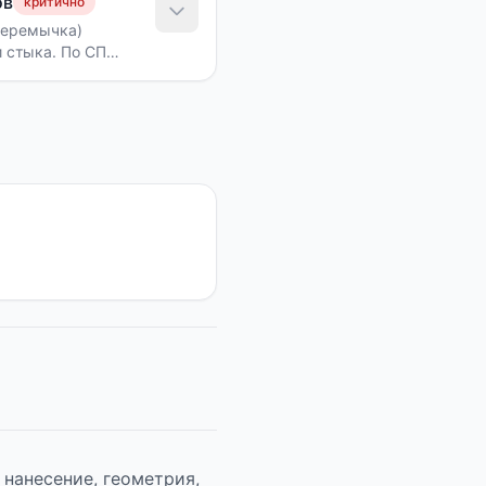
ов
критично
перемычка)
 стыка. По СП
 нанесение, геометрия,