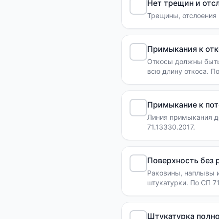
Нет трещин и отс
Трещины, отслоения и
Примыкания к от
Откосы должны быть
всю длину откоса. По
Примыкание к пот
Линия примыкания до
71.13330.2017.
Поверхность без 
Раковины, наплывы 
штукатурки. По СП 71.
Штукатурка полн