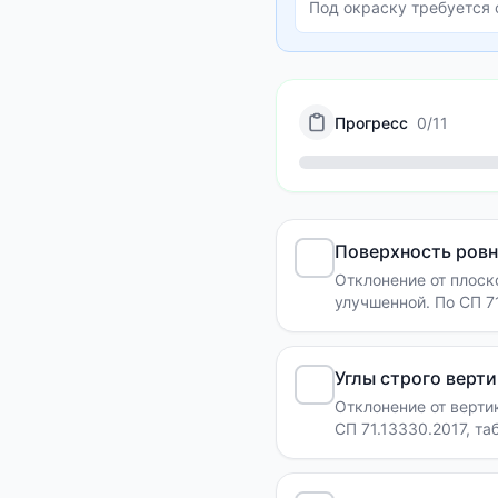
Под окраску требуется 
Прогресс
0
/
11
Поверхность ровн
Отклонение от плоск
улучшенной. По СП 71
Углы строго верт
Отклонение от верти
СП 71.13330.2017, таб