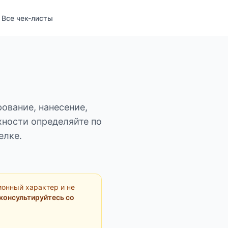
Все чек-листы
ование, нанесение,
хности определяйте по
елке.
ионный характер и не
консультируйтесь со