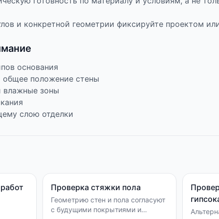
ческую готовность по материалу и условиям, а не тол
глов и конкретной геометрии фиксируйте проектом ил
имание
ипов основания
и общее положение стены
и влажные зоны
ыкания
щему слою отделки
 работ
Проверка стяжки пола
Провер
гипсок
Геометрию стен и пола согласуют
с будущими покрытиями и
Альтерн