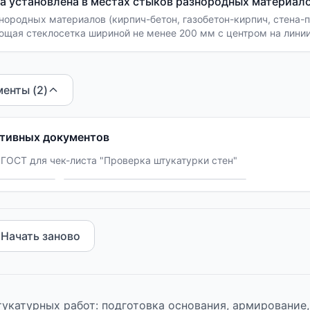
 установлена в местах стыков разнородных материал
нородных материалов (кирпич-бетон, газобетон-кирпич, стена-
щая стеклосетка шириной не менее 200 мм с центром на линии
.
енты (
2
)
тивных документов
ГОСТ для чек-листа "
Проверка штукатурки стен
"
Начать заново
укатурных работ: подготовка основания, армирование,