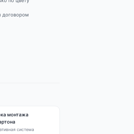
ько по цвету
и договором
ка монтажа
артона
ативная система