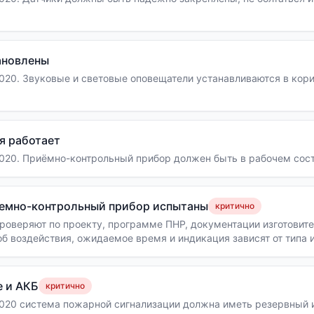
ановлены
020. Звуковые и световые оповещатели устанавливаются в кор
я работает
020. Приёмно-контрольный прибор должен быть в рабочем сост
иемно-контрольный прибор испытаны
критично
роверяют по проекту, программе ПНР, документации изготовите
б воздействия, ожидаемое время и индикация зависят от типа 
универсальный срок срабатывания для всех устройств применя
е и АКБ
критично
2020 система пожарной сигнализации должна иметь резервный 