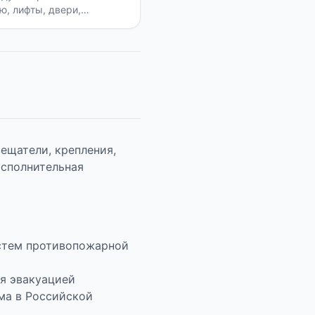
, лифты, двери,
по утвержденной
ещатели, крепления,
исполнительная
истем противопожарной
ия эвакуацией
ма в Российской