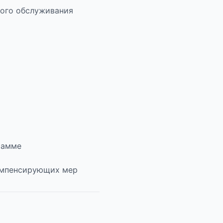
кого обслуживания
рамме
омпенсирующих мер