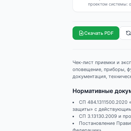
проектом системы: о
инженерные отключе
программе без созда
Скачать PDF
Чек-лист приемки и экс
оповещение, приборы, ф
документация, техничес
Нормативные доку
СП 484.1311500.2020
защиты» с действующи
СП 3.13130.2009 и пр
Постановление Прави
Федерации»