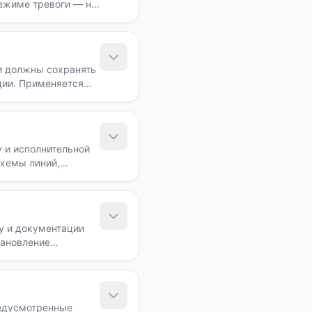
ежиме тревоги — не
 без потери
и должны сохранять
ции. Применяется
тся.
 и исполнительной
схемы линий,
лицу.
у и документации
тановление
редусмотренные