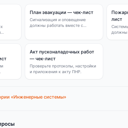
План эвакуации — чек-лист
Пожарн
лист
Сигнализация и оповещение
должны работать вместе с
ых
Систем
эвакуацией.
и
должны 
и проек
Акт пусконаладочных работ
ист
— чек-лист
ии
Проверьте протоколы, настройки
и приложения к акту ПНР.
ории «
Инженерные системы
»
просы