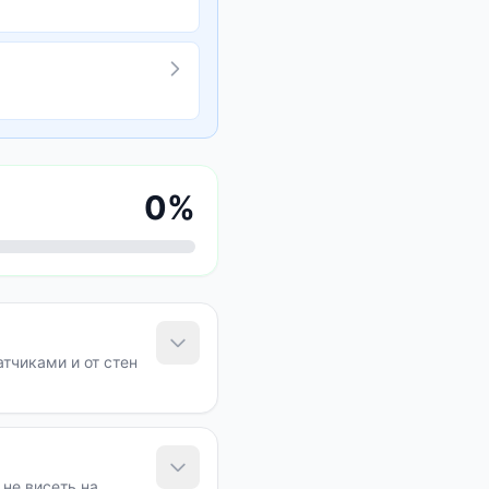
0
%
тчиками и от стен
не висеть на