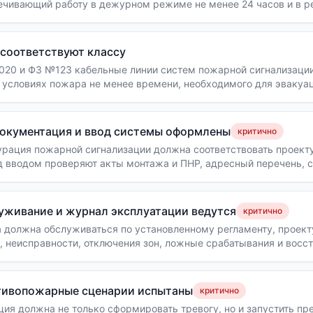
ечивающий работу в дежурном режиме не менее 24 часов и в р
отключении 220В система должна автоматически перейти на АКБ
соответствуют классу
2020 и ФЗ №123 кабельные линии систем пожарной сигнализаци
 условиях пожара не менее времени, необходимого для эвакуа
гнестойкости (FRLS, FRHF, FRLSLTx) — обычный ВВГ не допускае
окументация и ввод системы оформлены
критично
рация пожарной сигнализации должна соответствовать проекту
д вводом проверяют акты монтажа и ПНР, адресный перечень, 
ия, протоколы испытаний и передачу системы ответственному 
уживание и журнал эксплуатации ведутся
критично
 должна обслуживаться по установленному регламенту, проект
ы, неисправности, отключения зон, ложные срабатывания и восс
обы можно было подтвердить фактическую работоспособность.
тивопожарные сценарии испытаны
критично
ия должна не только сформировать тревогу, но и запустить п