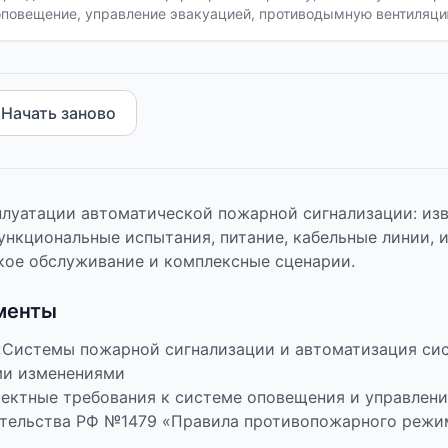
повещение, управление эвакуацией, противодымную вентиляцию
ния и передачу извещения. Алгоритмы проверяют комплексно 
ния опасности для людей и оборудования.
Начать заново
плуатации автоматической пожарной сигнализации: изв
ункциональные испытания, питание, кабельные линии, 
кое обслуживание и комплексные сценарии.
менты
 «Системы пожарной сигнализации и автоматизация с
ми изменениями
оектные требования к системе оповещения и управлен
тельства РФ №1479 «Правила противопожарного режи