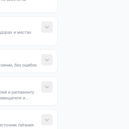
идорах и местах
оянии, без ошибок.
лей и регламенту
извещателя и
ть нельзя.
источник питания