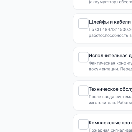
(аккумулятор) обесп
менее 3 часов. При 
работоспособности.
Шлейфы и кабели 
По СП 484.1311500.
работоспособность в
кабель с индексом о
Исполнительная д
Фактическая конфигу
документации. Пере
паспорта оборудован
Техническое обсл
После ввода система
изготовителя. Работ
фиксируются так, чт
Комплексные про
Пожарная сигнализац