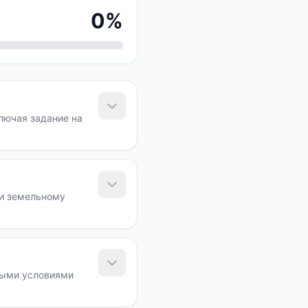
0
%
лючая задание на
 и земельному
быми условиями