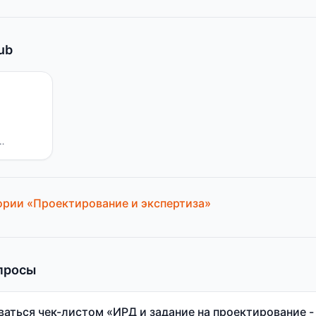
ub
ории «
Проектирование и экспертиза
»
просы
ваться чек-листом «ИРД и задание на проектирование -