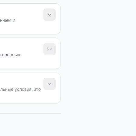
анным и
нженерных
льные условия, это