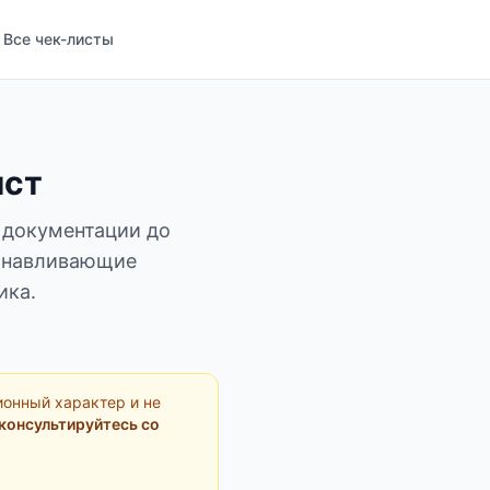
Все чек-листы
ист
й документации до
танавливающие
ика.
ионный характер и не
консультируйтесь со