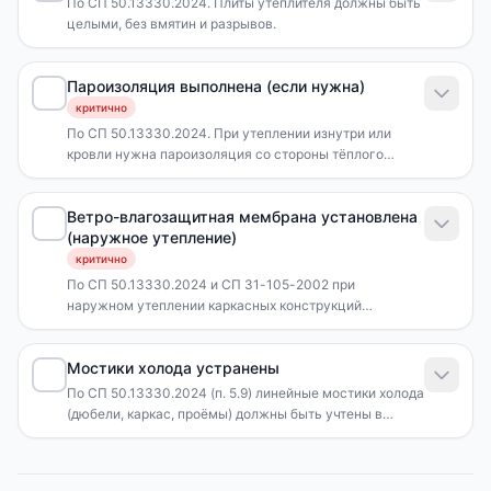
По СП 50.13330.2024. Плиты утеплителя должны быть
целыми, без вмятин и разрывов.
Пароизоляция выполнена (если нужна)
критично
По СП 50.13330.2024. При утеплении изнутри или
кровли нужна пароизоляция со стороны тёплого
помещения.
Ветро-влагозащитная мембрана установлена
(наружное утепление)
критично
По СП 50.13330.2024 и СП 31-105-2002 при
наружном утеплении каркасных конструкций
обязательна ветро-влагозащитная мембрана со
стороны улицы. Мембрана укладывается
Мостики холода устранены
горизонтально снизу вверх, с нахлёстом 100-150 мм,
швы проклеены двусторонним скотчем.
По СП 50.13330.2024 (п. 5.9) линейные мостики холода
(дюбели, каркас, проёмы) должны быть учтены в
теплотехническом расчёте. Удельные потери через
линейные теплопроводные включения не должны
превышать значений из таблиц Г.1-Г.3 СП