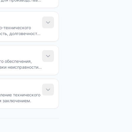
о-технического
сть, долговечность
о обеспечения,
аки неисправности и
ление технического
им заключением.