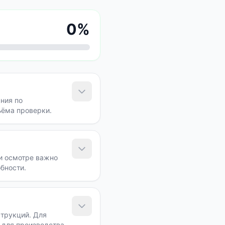
0
%
ния по
ъёма проверки.
ри осмотре важно
бности.
струкций. Для
 для производства и