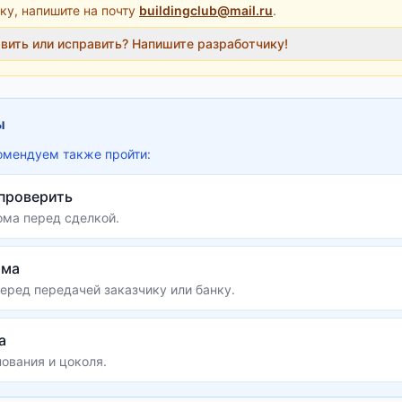
ку, напишите на почту
buildingclub@mail.ru
.
авить или исправить? Напишите разработчику!
ы
омендуем также пройти:
 проверить
ома перед сделкой.
ома
еред передачей заказчику или банку.
а
ования и цоколя.