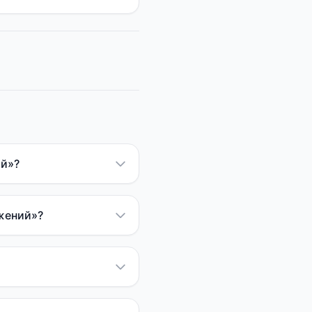
ий»?
ужений»?