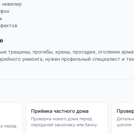
й нивелир
ефон
ь
ефектов
е
ые трещины, прогибы, крены, просадки, оголение арм
арийного ремонта, нужен профильный специалист и те
Приёмка частного дома
Провер
Проверка нового дома перед
Детальн
передачей заказчику или банку.
цоколя.
а перед