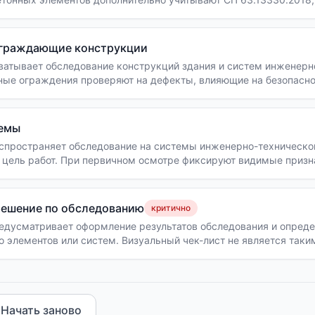
й — СП 70.13330.2012.
ограждающие конструкции
ватывает обследование конструкций здания и систем инженерн
ные ограждения проверяют на дефекты, влияющие на безопасно
емы
спространяет обследование на системы инженерно-техническог
 цель работ. При первичном осмотре фиксируют видимые призн
ий.
решение по обследованию
критично
едусматривает оформление результатов обследования и опреде
го элементов или систем. Визуальный чек-лист не является так
Начать заново