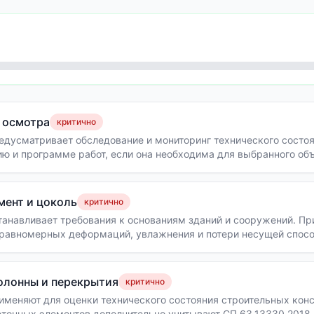
 осмотра
критично
дусматривает обследование и мониторинг технического состоя
ю и программе работ, если она необходима для выбранного об
мент и цоколь
критично
танавливает требования к основаниям зданий и сооружений. П
еравномерных деформаций, увлажнения и потери несущей спосо
олонны и перекрытия
критично
меняют для оценки технического состояния строительных кон
тонных элементов дополнительно учитывают СП 63.13330.2018,